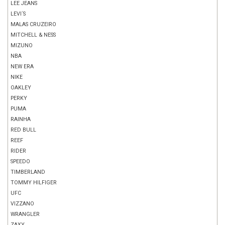
LEE JEANS
LEVI´S
MALAS CRUZEIRO
MITCHELL & NESS
MIZUNO
NBA
NEW ERA
NIKE
OAKLEY
PERKY
PUMA
RAINHA
RED BULL
REEF
RIDER
SPEEDO
TIMBERLAND
TOMMY HILFIGER
UFC
VIZZANO
WRANGLER
ZAXY