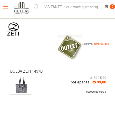
0
Toggle
navigation
BOLSA ZETI 1457B
de R$ 140,00
por apenas
R$ 99,00
opções de cores