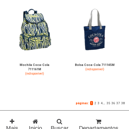
Mochila Coca-Cola
Bolsa Coca-Cola 711145M
711161M
(indisponível)
(indisponível)
páginas:
1
2
3
4
...
35
36
37
38
Mais
Buscar
Departamentos
Inicio