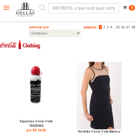
0
Toggle
navigation
ordernar por
páginas:
1
2
3
4
...
35
36
37
38
Squeeze Coca-Cola
75025940
por R$ 39,00
Vestido Coca-Cola Básico